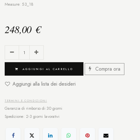
Measure: 53_18
248,00
€
Compra ora
AGGIUNGI AL CARRELLO
Aggiungi alla lista dei desideri
TERMINI E CONDIZIONI
Garanzia di rimborso di 30 giorni
Spedizione: 2-3 giorni lavorativi