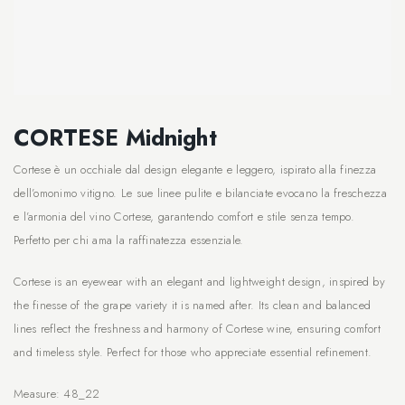
CORTESE Midnight
Cortese è un occhiale dal design elegante e leggero, ispirato alla finezza
dell’omonimo vitigno. Le sue linee pulite e bilanciate evocano la freschezza
e l’armonia del vino Cortese, garantendo comfort e stile senza tempo.
Perfetto per chi ama la raffinatezza essenziale.
Cortese is an eyewear with an elegant and lightweight design, inspired by
the finesse of the grape variety it is named after. Its clean and balanced
lines reflect the freshness and harmony of Cortese wine, ensuring comfort
and timeless style. Perfect for those who appreciate essential refinement.
Measure: 48_22